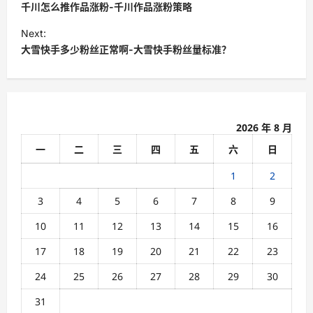
o
千川怎么推作品涨粉-千川作品涨粉策略
s
Next:
t
大雪快手多少粉丝正常啊-大雪快手粉丝量标准？
n
a
v
2026 年 8 月
i
一
二
三
四
五
六
日
g
a
1
2
t
3
4
5
6
7
8
9
i
10
11
12
13
14
15
16
o
17
18
19
20
21
22
23
n
24
25
26
27
28
29
30
31