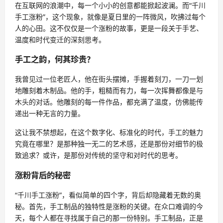
在互联网的浪潮中，每一个小小的创意都能掀起波澜。而“千川
手工涨粉”，这个现象，就像是夏日里的一阵微风，吹拂过每个
人的心田。这不仅仅是一个涨粉的故事，更是一段关于手艺、
温度和时代变迁的深刻思考。
手工之韵，何其珍贵？
我曾见过一位老匠人，他在街头摆摊，手握着刻刀，一刀一划
地雕刻着木制品。他的手，粗糙而有力，每一次挥舞都像是与
木头的对话。他雕刻的每一件作品，都充满了温度，仿佛能传
递出一种无言的力量。
这让我不禁想起，在这个数字化、标准化的时代，手工的魅力
究竟在哪里？是那种独一无二的艺术感，还是那份对细节的极
致追求？或许，是那份对传统的坚守和对时代的思考。
涨粉背后的秘密
“千川手工涨粉”，看似简单的四个字，背后却隐藏着无数的奥
秘。首先，手工制品的独特性是涨粉的关键。在众口难调的今
天，每个人都在寻找属于自己的那一份特别。手工制品，正是