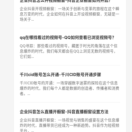
企业抖音怎么开视频橱窗-抖音企业橱窗如何开启？
企业抖音开视频橱窗：一场关于创新与变革的旅程在这个瞬
息万变的时代，企业如何在抖音上开设视频橱窗，无疑是一
场关于...
qq在哪找看过的视频号-QQ如何查看已浏览视频号？
QQ寻踪：那些看过的视频号，藏匿于时光的角落在这个信
息爆炸的时代，我们每天都会在QQ上浏览无数的视频号，
它们如...
千川cid账号怎么开通-千川CID账号开通步骤
千川CID账号的开通：一场穿越数字迷雾的探险在这个信息
爆炸的时代，我们每个人都是数据的创造者、传播者和消费
者。...
企业抖音怎么直播开橱窗-抖音直播橱窗设置方法
企业抖音直播开橱窗：一场视觉与销售的盛宴在这个信息爆
炸的时代，直播带货已经成为一种新趋势。抖音作为短视频
平台，...