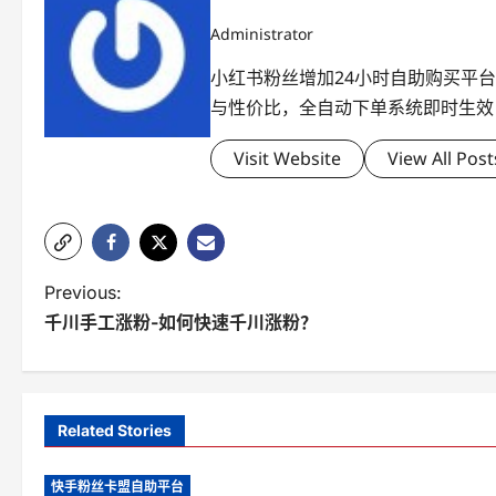
Administrator
小红书粉丝增加24小时自助购买平
与性价比，全自动下单系统即时生效
Visit Website
View All Post
P
Previous:
千川手工涨粉-如何快速千川涨粉？
o
s
t
Related Stories
n
快手粉丝卡盟自助平台
a