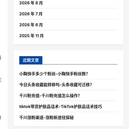
2026 年 8 月
2026 年 7 月
2026 年 6 月
2025 年 11 月
鸣
近期文章
小鞠快手多少个粉丝-小鞠快手粉丝数？
以
今日头条收藏能转移吗-头条收藏可迁移？
千川粉充值-千川粉充值怎么操作？
tiktok带货护肤品话术-TikTok护肤品话术技巧
缺
千川涨粉渠道-涨粉新途径探秘