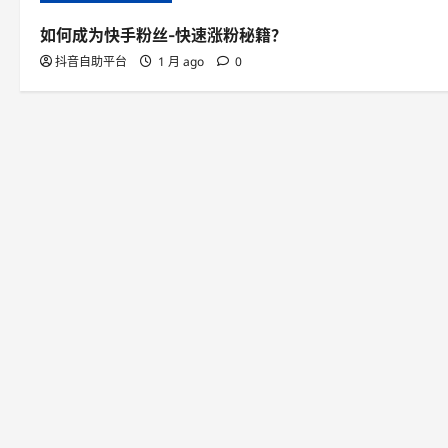
v
如何成为快手粉丝-快速涨粉秘籍？
抖音自助平台
1 月 ago
0
i
g
a
t
i
o
n