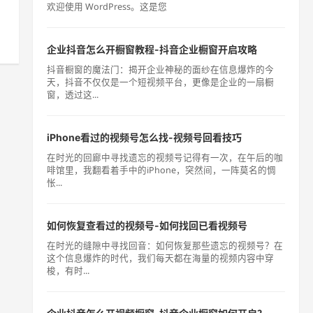
欢迎使用 WordPress。这是您
企业抖音怎么开橱窗教程-抖音企业橱窗开启攻略
抖音橱窗的魔法门：揭开企业神秘的面纱在信息爆炸的今
天，抖音不仅仅是一个短视频平台，更像是企业的一扇橱
窗，透过这...
iPhone看过的视频号怎么找-视频号回看技巧
在时光的回廊中寻找遗忘的视频号记得有一次，在午后的咖
啡馆里，我翻看着手中的iPhone，突然间，一阵莫名的惆
怅...
如何恢复查看过的视频号-如何找回已看视频号
在时光的缝隙中寻找回音：如何恢复那些遗忘的视频号？在
这个信息爆炸的时代，我们每天都在海量的视频内容中穿
梭，有时...