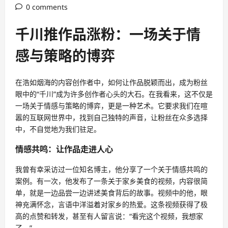
0 comments
千川推作品涨粉：一场关于情
感与策略的博弈
在浩如烟海的内容创作者中，如何让作品脱颖而出，成为粉丝
眼中的“千川”成为许多创作者心头的大石。在我看来，这不仅是
一场关于情感与策略的博弈，更是一种艺术。它要求我们在喧
嚣的互联网世界中，找到自己独特的声音，让粉丝在众多选择
中，不自觉地为我们驻足。
情感共鸣：让作品走进人心
我曾有幸采访过一位知名博主，他分享了一个关于情感共鸣的
案例。有一次，他发布了一条关于家乡美食的视频，内容很简
单，就是一边品尝一边讲述美食背后的故事。视频中的他，眼
神充满怀念，言语中洋溢着对家乡的热爱。这条视频获得了极
高的点赞和转发，甚至有人留言说：“看完这个视频，我想家
了。”