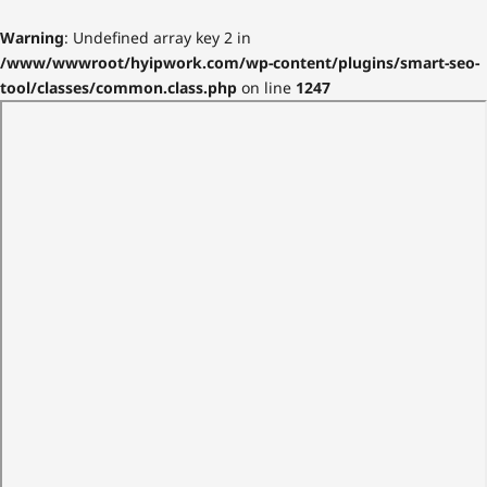
Warning
: Undefined array key 2 in
/www/wwwroot/hyipwork.com/wp-content/plugins/smart-seo-
tool/classes/common.class.php
on line
1247