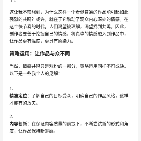
这让我不禁想到，为什么这样一个看似普通的作品能引起如此
强烈的共鸣？或许，就在于它触动了观众内心深处的情感。在
这个快节奏的时代，人们渴望被理解，渴望找到共鸣。因此，
创作者要善于挖掘自己的情感，将真挚的情感融入到作品中，
让作品更有温度，更具有感染力。
策略运用：让作品与众不同
当然，情感共鸣只是涨粉的一部分，策略运用同样不可或缺。
以下是一些我个人的见解：
精准定位
：了解自己的目标受众，明确自己的作品风格，这样
才能有的放矢。
内容创新
：在保证内容质量的前提下，不断尝试新的形式和角
度，让作品保持新鲜感。