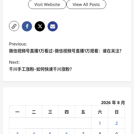
Visit Website
View All Posts
P
Previous:
o
微信视频号直播1万看过-微信视频号直播1万观看：谁在关注？
s
Next:
t
千川手工涨粉-如何快速千川涨粉？
n
a
v
2026 年 8 月
i
一
二
三
四
五
六
日
g
a
1
2
t
3
4
5
6
7
8
9