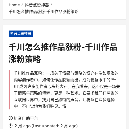
Home
抖音点赞神器
千川怎么推作品涨粉-千川作品涨粉策略
抖音点赞神器
千川怎么推作品涨粉-千川作品
涨粉策略
千川推作品涨粉：一场关于情感与策略的博弈在浩如烟海的
内容创作者中，如何让作品脱颖而出，成为粉丝眼中的“千
川”成为许多创作者心头的大石。在我看来，这不仅是一场关
于情感与策略的博弈，更是一种艺术。它要求我们在喧嚣的
互联网世界中，找到自己独特的声音，让粉丝在众多选择
中，不自觉地为我们驻足。情
抖音自助平台
2 月 ago (Last updated: 2 月 ago)