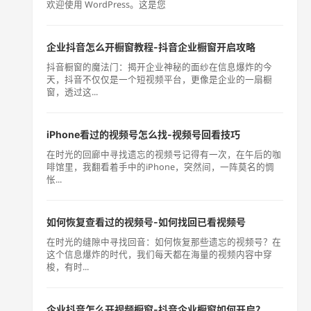
欢迎使用 WordPress。这是您
企业抖音怎么开橱窗教程-抖音企业橱窗开启攻略
抖音橱窗的魔法门：揭开企业神秘的面纱在信息爆炸的今
天，抖音不仅仅是一个短视频平台，更像是企业的一扇橱
窗，透过这...
iPhone看过的视频号怎么找-视频号回看技巧
在时光的回廊中寻找遗忘的视频号记得有一次，在午后的咖
啡馆里，我翻看着手中的iPhone，突然间，一阵莫名的惆
怅...
如何恢复查看过的视频号-如何找回已看视频号
在时光的缝隙中寻找回音：如何恢复那些遗忘的视频号？在
这个信息爆炸的时代，我们每天都在海量的视频内容中穿
梭，有时...
企业抖音怎么开视频橱窗-抖音企业橱窗如何开启？