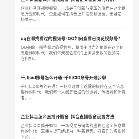
企业抖音开视频橱窗：一场关于创新与变革的旅程在这个瞬
息万变的时代，企业如何在抖音上开设视频橱窗，无疑是一
场关于...
qq在哪找看过的视频号-QQ如何查看已浏览视频号？
QQ寻踪：那些看过的视频号，藏匿于时光的角落在这个信
息爆炸的时代，我们每天都会在QQ上浏览无数的视频号，
它们如...
千川cid账号怎么开通-千川CID账号开通步骤
千川CID账号的开通：一场穿越数字迷雾的探险在这个信息
爆炸的时代，我们每个人都是数据的创造者、传播者和消费
者。...
企业抖音怎么直播开橱窗-抖音直播橱窗设置方法
企业抖音直播开橱窗：一场视觉与销售的盛宴在这个信息爆
炸的时代，直播带货已经成为一种新趋势。抖音作为短视频
平台，...