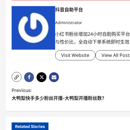
抖音自助平台
Administrator
小红书粉丝增加24小时自助购买平
与性价比，全自动下单系统即时生效
Visit Website
View All Post
P
Previous:
大鸭梨快手多少粉丝开播-大鸭梨开播粉丝数？
o
s
t
Related Stories