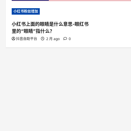
n
小红书粉丝增加
a
v
小红书上面的眼睛是什么意思-眼红书
里的“眼睛”指什么？
i
抖音自助平台
2 月 ago
0
g
a
t
i
o
n