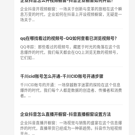
企业抖音怎么开视频橱窗-抖音企业橱窗如何开启？
企业抖音开视频橱窗：一场关于创新与变革的旅程在这个瞬
息万变的时代，企业如何在抖音上开设视频橱窗，无疑是一
场关于...
qq在哪找看过的视频号-QQ如何查看已浏览视频号？
QQ寻踪：那些看过的视频号，藏匿于时光的角落在这个信
息爆炸的时代，我们每天都会在QQ上浏览无数的视频号，
它们如...
千川cid账号怎么开通-千川CID账号开通步骤
千川CID账号的开通：一场穿越数字迷雾的探险在这个信息
爆炸的时代，我们每个人都是数据的创造者、传播者和消费
者。...
企业抖音怎么直播开橱窗-抖音直播橱窗设置方法
企业抖音直播开橱窗：一场视觉与销售的盛宴在这个信息爆
炸的时代，直播带货已经成为一种新趋势。抖音作为短视频
平台，...