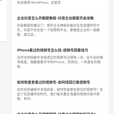
欢迎使用 WordPress。这是您
企业抖音怎么开橱窗教程-抖音企业橱窗开启攻略
抖音橱窗的魔法门：揭开企业神秘的面纱在信息爆炸的今
天，抖音不仅仅是一个短视频平台，更像是企业的一扇橱
窗，透过这...
iPhone看过的视频号怎么找-视频号回看技巧
在时光的回廊中寻找遗忘的视频号记得有一次，在午后的咖
啡馆里，我翻看着手中的iPhone，突然间，一阵莫名的惆
怅...
如何恢复查看过的视频号-如何找回已看视频号
在时光的缝隙中寻找回音：如何恢复那些遗忘的视频号？在
这个信息爆炸的时代，我们每天都在海量的视频内容中穿
梭，有时...