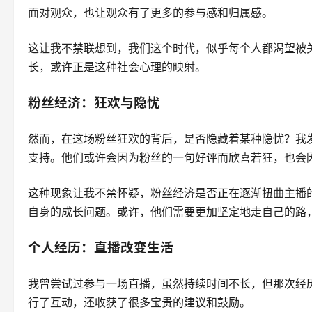
面对观众，也让观众有了更多的参与感和归属感。
这让我不禁联想到，我们这个时代，似乎每个人都渴望被
长，或许正是这种社会心理的映射。
粉丝经济：狂欢与隐忧
然而，在这场粉丝狂欢的背后，是否隐藏着某种隐忧？我
支持。他们或许会因为粉丝的一句好评而欣喜若狂，也会
这种现象让我不禁怀疑，粉丝经济是否正在逐渐扭曲主播
自身的成长问题。或许，他们需要更加坚定地走自己的路
个人经历：直播改变生活
我曾尝试过参与一场直播，虽然持续时间不长，但那次经
行了互动，还收获了很多宝贵的建议和鼓励。