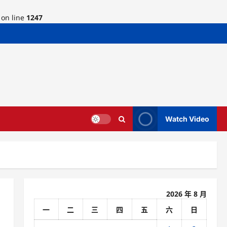
on line
1247
Watch Video
2026 年 8 月
一
二
三
四
五
六
日