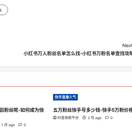
s
Next
小红书万人粉丝名单怎么找-小红书万粉名单查找攻
快手直播人气
侣粉丝呢-如何成为快
五万粉丝快手号多少钱-快手5万粉价
抖音自助平台
2 月 ago
0
1 月 ago
0