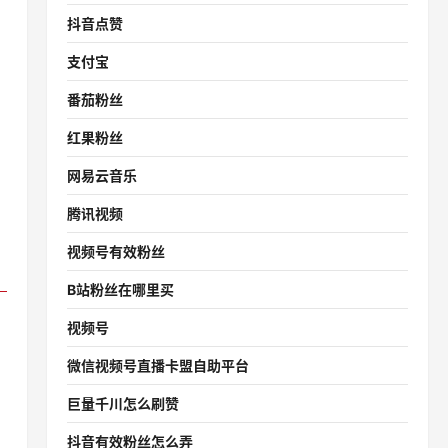
抖音点赞
支付宝
番茄粉丝
红果粉丝
网易云音乐
腾讯视频
视频号有效粉丝
B站粉丝在哪里买
视频号
微信视频号直播卡盟自助平台
巨量千川怎么刷赞
抖音有效粉丝怎么弄