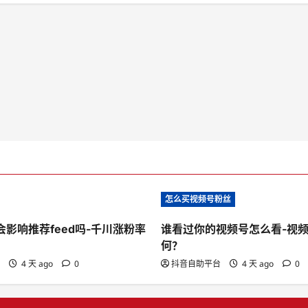
怎么买视频号粉丝
影响推荐feed吗-千川涨粉率
谁看过你的视频号怎么看-视
何？
4 天 ago
0
抖音自助平台
4 天 ago
0