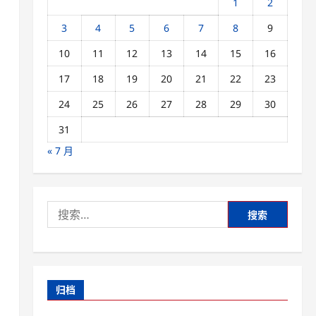
1
2
3
4
5
6
7
8
9
10
11
12
13
14
15
16
17
18
19
20
21
22
23
24
25
26
27
28
29
30
31
« 7 月
搜
索：
归档