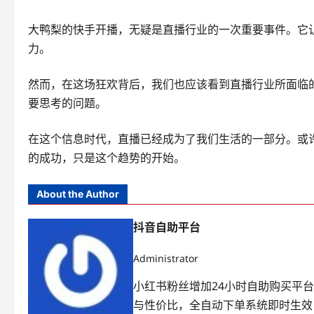
大鸭梨的快手开播，无疑是直播行业的一次重要事件。它
力。
然而，在这场狂欢背后，我们也应该看到直播行业所面临
要思考的问题。
在这个信息时代，直播已经成为了我们生活的一部分。或
的成功，只是这个趋势的开始。
About the Author
抖音自助平台
Administrator
小红书粉丝增加24小时自助购买平
与性价比，全自动下单系统即时生效