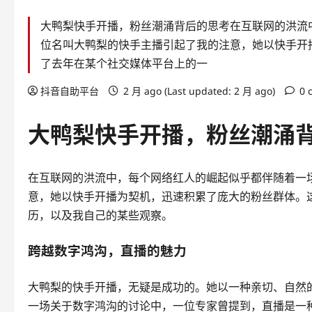
大鸭梨快手开播，粉丝潮涌背后的思考在互联网的洪流
位名叫大鸭梨的快手主播引起了我的注意，她以快手开
了去年在某个社交媒体平台上的一
抖音自助平台
2 月 ago (Last updated: 2 月 ago)
0 
大鸭梨快手开播，粉丝潮涌
在互联网的洪流中，每个网络红人的崛起似乎都伴随着一
意，她以快手开播为契机，迅速积累了庞大的粉丝群体。
历，以及我自己的某些观察。
跨越数字鸿沟，直播的魅力
大鸭梨的快手开播，无疑是成功的。她以一种亲切、自然
一场关于数字鸿沟的讨论中，一位专家曾提到，直播是一