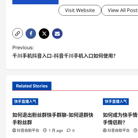
Visit Website
View All Post
P
Previous:
千川手机抖音入口-抖音千川手机入口如何使用？
o
s
t
Related Stories
n
快手直播人气
快手直播人气
a
v
如何退出粉丝群快手群聊-如何退群快
如何成为快手情
手粉丝群
手情侣粉？
i
抖音自助平台
1 月 ago
0
抖音自助平台
g