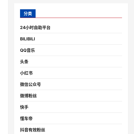
分类
24小时自助平台
BILIBILI
QQ音乐
头条
小红书
微信公众号
微博粉丝
快手
懂车帝
抖音有效粉丝