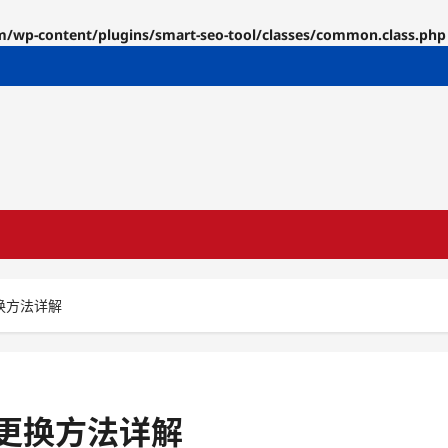
p-content/plugins/smart-seo-tool/classes/common.class.php
换方法详解
更换方法详解