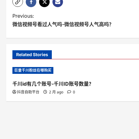
P
Previous:
微信视频号看过人气吗-微信视频号人气高吗？
o
s
t
Related Stories
n
巨量千川粉丝在哪购买
a
v
千川id有几个账号-千川ID账号数量？
抖音自助平台
2 月 ago
0
i
g
a
t