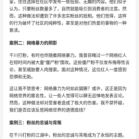
家，往往选择在社区中发布一些低俗、无趣的内容。他们似乎
认为，只要粉丝数量多了，自然就能吸引到消费者的注意。然
而，这种做法却遭到了许多忠实粉丝的抵制。他们觉得，这样
的行为破坏了社区的纯粹性，甚至是对他们热爱的事物的一种
亵渎。
案例二：网络暴力的阴影
千川打粉，有时也伴随着网络暴力。我曾目睹过一个网络红人
在短时间内被大量“僵尸粉”围攻。这些僵尸粉不仅发布侮辱性言
论，甚至威胁要人肉搜索。面对这种情况，这位红人一度感到
恐惧和无助。
这让我不禁思考：网络暴力为何如此猖獗？或许，这正是因为
网络世界的匿名性，让一些人觉得可以肆无忌惮地发表言论。
然而，这种做法却对受害者造成了极大的伤害。我不禁怀疑，
我们是否应该反思网络世界的道德底线？
案例三：粉丝的忠诚与背叛
在千川打粉的江湖中，粉丝的忠诚与背叛成为了永恒的主题。