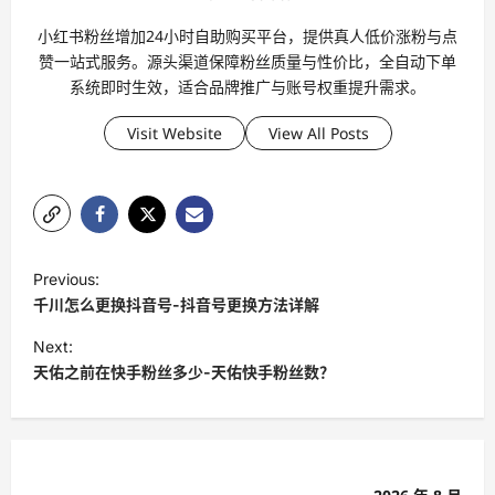
小红书粉丝增加24小时自助购买平台，提供真人低价涨粉与点
赞一站式服务。源头渠道保障粉丝质量与性价比，全自动下单
系统即时生效，适合品牌推广与账号权重提升需求。
Visit Website
View All Posts
P
Previous:
o
千川怎么更换抖音号-抖音号更换方法详解
s
Next:
t
天佑之前在快手粉丝多少-天佑快手粉丝数？
n
a
v