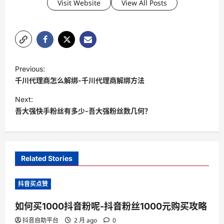
Visit Website
View All Posts
P
Previous:
o
千川代理商怎么解绑-千川代理商解绑方法
s
Next:
t
吾大强快手粉丝有多少-吾大强粉丝数几何？
n
a
v
Related Stories
i
抖音买点赞
g
a
如何买1000抖音粉呢-抖音粉丝1000元购买攻略
t
抖音自助平台
2 月 ago
0