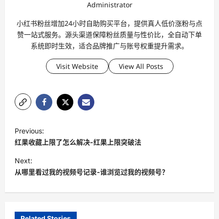
Administrator
小红书粉丝增加24小时自助购买平台，提供真人低价涨粉与点
赞一站式服务。源头渠道保障粉丝质量与性价比，全自动下单
系统即时生效，适合品牌推广与账号权重提升需求。
Visit Website
View All Posts
P
Previous:
o
红果收藏上限了怎么解决-红果上限突破法
s
Next:
t
从哪里看过我的视频号记录-谁浏览过我的视频号？
n
a
v
Related Stories