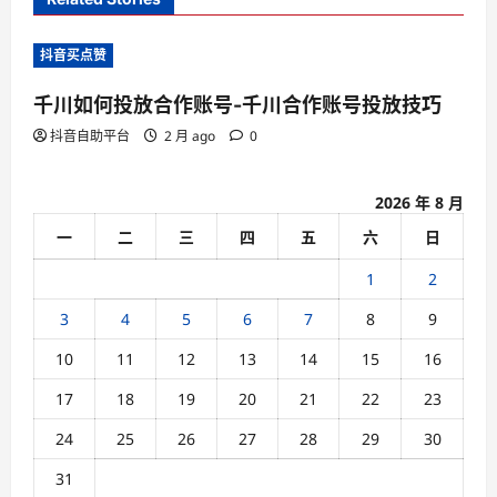
i
抖音买点赞
g
a
千川如何投放合作账号-千川合作账号投放技巧
t
抖音自助平台
2 月 ago
0
i
o
2026 年 8 月
n
一
二
三
四
五
六
日
1
2
3
4
5
6
7
8
9
10
11
12
13
14
15
16
17
18
19
20
21
22
23
24
25
26
27
28
29
30
31