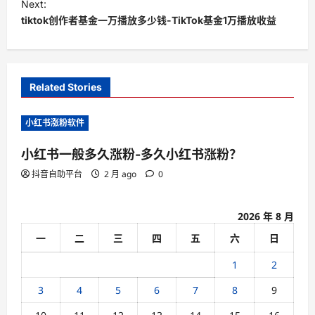
Next:
t
tiktok创作者基金一万播放多少钱-TikTok基金1万播放收益
n
a
v
Related Stories
i
小红书涨粉软件
g
a
小红书一般多久涨粉-多久小红书涨粉？
t
抖音自助平台
2 月 ago
0
i
o
2026 年 8 月
n
一
二
三
四
五
六
日
1
2
3
4
5
6
7
8
9