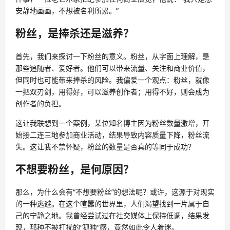
安静地画画，不想被名利所累。”
粉丝，是捧杀还是滋养？
首先，我们来探讨一下粉丝的意义。粉丝，从字面上理解，是
那些追随者、爱好者。他们可以带来流量、关注和商业价值，
但同时也可能带来捧杀的风险。我偏爱一个观点：粉丝，就像
一把双刃剑，用得好，可以滋养创作者；用得不好，则会成为
创作者的负担。
这让我联想到一个案例，某位知名博主因为粉丝数量激增，开
始接二连三地参加商业活动，结果导致内容质量下降，粉丝流
失。这让我不禁怀疑，粉丝的数量是否真的等同于成功？
不想要粉丝，是何原因？
那么，为什么会有“不想要粉丝”的想法呢？或许，这源于对现实
的一种逃避。在这个喧嚣的世界里，人们渴望找到一片属于自
己的宁静之地。我曾经尝试过在社交媒体上保持低调，结果发
现，那种不被打扰的“孤独”感，竟然如此令人着迷。