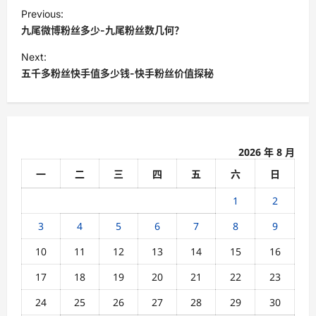
P
Previous:
o
九尾微博粉丝多少-九尾粉丝数几何？
s
Next:
t
五千多粉丝快手值多少钱-快手粉丝价值探秘
n
a
v
2026 年 8 月
i
一
二
三
四
五
六
日
g
a
1
2
t
3
4
5
6
7
8
9
i
10
11
12
13
14
15
16
o
17
18
19
20
21
22
23
n
24
25
26
27
28
29
30