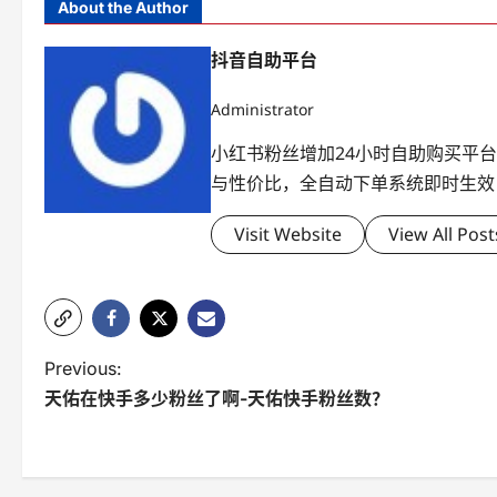
About the Author
抖音自助平台
Administrator
小红书粉丝增加24小时自助购买平
与性价比，全自动下单系统即时生效
Visit Website
View All Post
P
Previous:
天佑在快手多少粉丝了啊-天佑快手粉丝数？
o
s
t