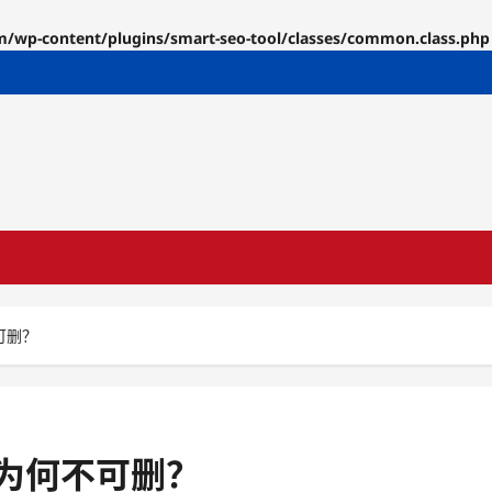
p-content/plugins/smart-seo-tool/classes/common.class.php
可删？
为何不可删？