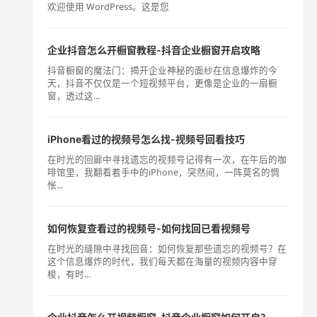
欢迎使用 WordPress。这是您
企业抖音怎么开橱窗教程-抖音企业橱窗开启攻略
抖音橱窗的魔法门：揭开企业神秘的面纱在信息爆炸的今
天，抖音不仅仅是一个短视频平台，更像是企业的一扇橱
窗，透过这...
iPhone看过的视频号怎么找-视频号回看技巧
在时光的回廊中寻找遗忘的视频号记得有一次，在午后的咖
啡馆里，我翻看着手中的iPhone，突然间，一阵莫名的惆
怅...
如何恢复查看过的视频号-如何找回已看视频号
在时光的缝隙中寻找回音：如何恢复那些遗忘的视频号？在
这个信息爆炸的时代，我们每天都在海量的视频内容中穿
梭，有时...