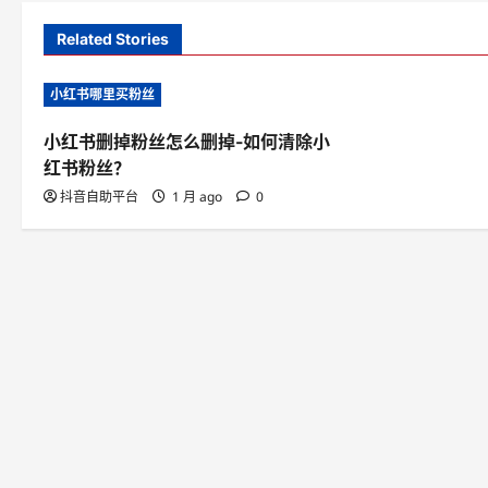
n
Related Stories
a
小红书哪里买粉丝
v
小红书删掉粉丝怎么删掉-如何清除小
i
红书粉丝？
g
抖音自助平台
1 月 ago
0
a
t
i
o
n