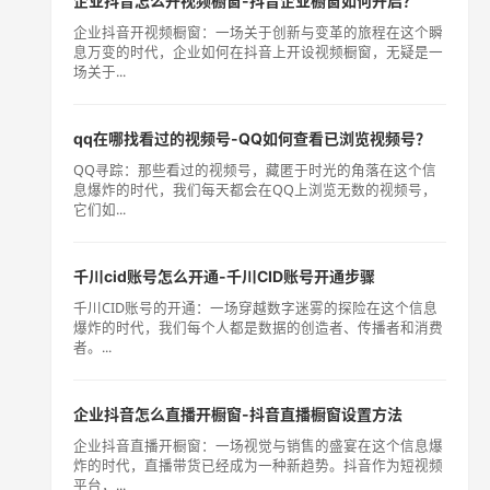
企业抖音怎么开视频橱窗-抖音企业橱窗如何开启？
企业抖音开视频橱窗：一场关于创新与变革的旅程在这个瞬
息万变的时代，企业如何在抖音上开设视频橱窗，无疑是一
场关于...
qq在哪找看过的视频号-QQ如何查看已浏览视频号？
QQ寻踪：那些看过的视频号，藏匿于时光的角落在这个信
息爆炸的时代，我们每天都会在QQ上浏览无数的视频号，
它们如...
千川cid账号怎么开通-千川CID账号开通步骤
千川CID账号的开通：一场穿越数字迷雾的探险在这个信息
爆炸的时代，我们每个人都是数据的创造者、传播者和消费
者。...
企业抖音怎么直播开橱窗-抖音直播橱窗设置方法
企业抖音直播开橱窗：一场视觉与销售的盛宴在这个信息爆
炸的时代，直播带货已经成为一种新趋势。抖音作为短视频
平台，...