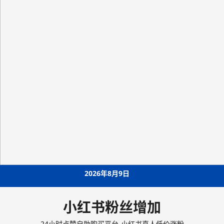
Skip
2026年8月9日
to
content
小红书粉丝增加
24小时点赞自助购买平台-小红书真人低价涨粉