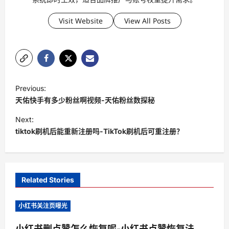
Visit Website
View All Posts
P
Previous:
o
天佑快手有多少粉丝啊视频-天佑粉丝数探秘
s
Next:
t
tiktok刷机后能重新注册吗-TikTok刷机后可重注册？
n
a
v
Related Stories
i
小红书关注页曝光
g
a
小红书删点赞怎么恢复呢-小红书点赞恢复法