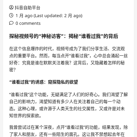
抖音自助平台
1 月 ago (Last updated: 2 月 ago)
0 comments
探秘视频号的“神秘访客”：揭秘“谁看过我”的背后
在这个信息爆炸的时代，视频号成为了我们分享生活、交流观
点的重要平台。然而，每当点开“谁看过我”，心中总会涌起一丝
好奇：究竟是谁在默默关注着我？这背后，又隐藏着怎样的秘
密？
“谁看过我”的诱惑：窥探隐私的欲望
“谁看过我”这个功能，无疑满足了人们的好奇心。我们渴望了解
自己的影响力，渴望知道有多少人在关注着自己的每一个动
态。这种心理，或许源于人类天生的社交属性，又或许是对未
知世界的探索欲。
我曾尝试过在某个深夜，点开“谁看过我”的功能，结果发现，除
了家人和朋友，还有一些陌生的面孔。这让我不禁想起去年在