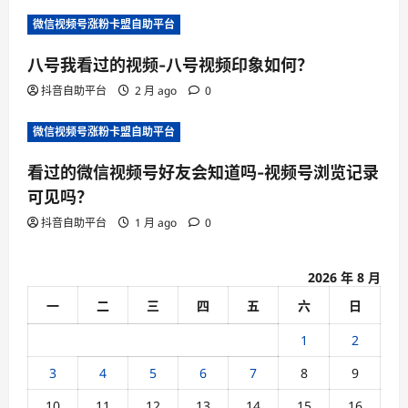
i
微信视频号涨粉卡盟自助平台
o
n
八号我看过的视频-八号视频印象如何？
抖音自助平台
2 月 ago
0
微信视频号涨粉卡盟自助平台
看过的微信视频号好友会知道吗-视频号浏览记录
可见吗？
抖音自助平台
1 月 ago
0
2026 年 8 月
一
二
三
四
五
六
日
1
2
3
4
5
6
7
8
9
10
11
12
13
14
15
16