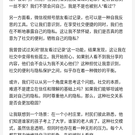
一丝不安？我们不禁会问自己，我是不是也被别人“看过”？
另一方面看，微信视频号朋友看过记录，也可以是一种自我反
思的工具。它让我们意识到，在享受社交便捷的同时，我们也
在不断地暴露自己的隐私。这让我不禁怀疑，我们是否真的愿
意为了社交的便利，牺牲自己的隐私？
我曾尝试过关闭“朋友看过记录”这一功能，结果发现，这让我在
社交中变得有些孤立。我开始担心，如果别人看不到我分享的
内容，他们会不会认为我不关心他们？这种担忧让我意识到，
社交的便利与隐私保护之间，似乎存在着一种微妙的平衡。
或许，我们可以从另一个角度来思考这个问题。社交的本质，
难道不是建立在信任和理解的基础上吗？如果我们能够坦诚地
面对自己的隐私，同时尊重他人的隐私，那么，这种社交关系
是否会更加稳固？
让我联想到一个场景：在一个小村庄里，村民们彼此熟悉，他
们知道谁家的孩子考上了大学，谁家的老人病了。这种社交模
式，虽然信息透明，但同时也存在着一种无形的压力。每个人
都在努力地维持自己的形象，生怕被别人看穿。