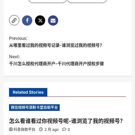
P
Previous:
o
从哪里看过我的视频号记录-谁浏览过我的视频号？
s
Next:
t
千川怎么授权代理商开户-千川代理商开户授权步骤
n
a
v
Related Stories
i
微信视频号涨粉卡盟自助平台
g
a
怎么看谁看过你视频号呢-谁浏览了我的视频号？
t
抖音自助平台
2 月 ago
0