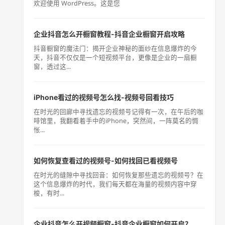
欢迎使用 WordPress。这是您
企业抖音怎么开橱窗教程-抖音企业橱窗开启攻略
抖音橱窗的魔法门：揭开企业神秘的面纱在信息爆炸的今
天，抖音不仅仅是一个短视频平台，更像是企业的一扇橱
窗，透过这...
iPhone看过的视频号怎么找-视频号回看技巧
在时光的回廊中寻找遗忘的视频号记得有一次，在午后的咖
啡馆里，我翻看着手中的iPhone，突然间，一阵莫名的惆
怅...
如何恢复查看过的视频号-如何找回已看视频号
在时光的缝隙中寻找回音：如何恢复那些遗忘的视频号？在
这个信息爆炸的时代，我们每天都在海量的视频内容中穿
梭，有时...
企业抖音怎么开视频橱窗-抖音企业橱窗如何开启？