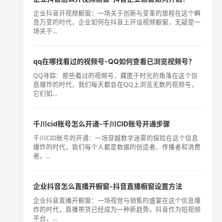
企业抖音开视频橱窗：一场关于创新与变革的旅程在这个瞬
息万变的时代，企业如何在抖音上开设视频橱窗，无疑是一
场关于...
qq在哪找看过的视频号-QQ如何查看已浏览视频号？
QQ寻踪：那些看过的视频号，藏匿于时光的角落在这个信
息爆炸的时代，我们每天都会在QQ上浏览无数的视频号，
它们如...
千川cid账号怎么开通-千川CID账号开通步骤
千川CID账号的开通：一场穿越数字迷雾的探险在这个信息
爆炸的时代，我们每个人都是数据的创造者、传播者和消费
者。...
企业抖音怎么直播开橱窗-抖音直播橱窗设置方法
企业抖音直播开橱窗：一场视觉与销售的盛宴在这个信息爆
炸的时代，直播带货已经成为一种新趋势。抖音作为短视频
平台，...