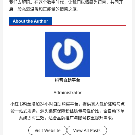
我们去解码。在这个数字时代，让我们以情感为纽带，共同开
启一段充满温暖和正能量的情感之旅。
About the Author
抖音自助平台
Administrator
小红书粉丝增加24小时自助购买平台，提供真人低价涨粉与点
赞一站式服务。源头渠道保障粉丝质量与性价比，全自动下单
系统即时生效，适合品牌推广与账号权重提升需求。
Visit Website
View All Posts