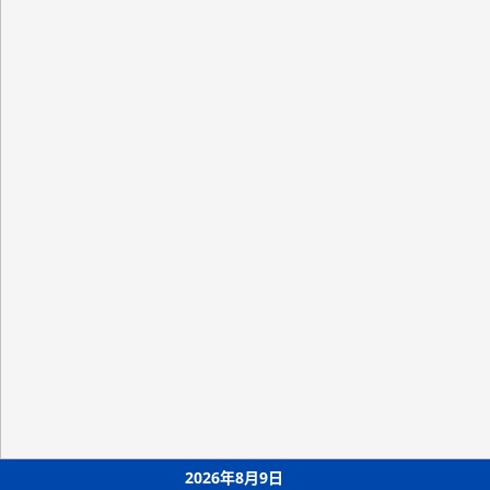
Skip
2026年8月9日