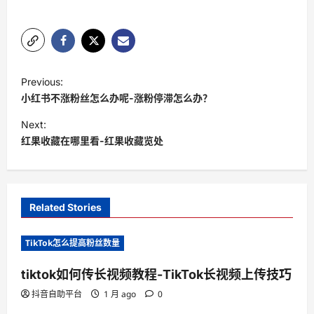
P
Previous:
o
小红书不涨粉丝怎么办呢-涨粉停滞怎么办？
s
Next:
t
红果收藏在哪里看-红果收藏览处
n
a
v
Related Stories
i
TikTok怎么提高粉丝数量
g
a
tiktok如何传长视频教程-TikTok长视频上传技巧
t
抖音自助平台
1 月 ago
0
i