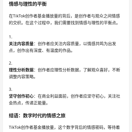
情感与理性的平衡
在TikTok创作者基金播放量的背后，是创作者与观众之间情感
的交织。在这个过程中，我们需要找到情感与理性的平衡点。
关注内容质量
：创作者应关注内容质量，以情感共鸣为出发
点，创作出有深度、有温度的作品。
理性分析数据
：创作者应理性分析数据，了解观众喜好，不断
调整内容策略。
坚守创作初心
：在商业利益面前，创作者应坚守初心，关注社
会热点，传递正能量。
结语：数字时代的情感之旅
TikTok创作者基金播放量，这个数字背后的情感密码，等待着