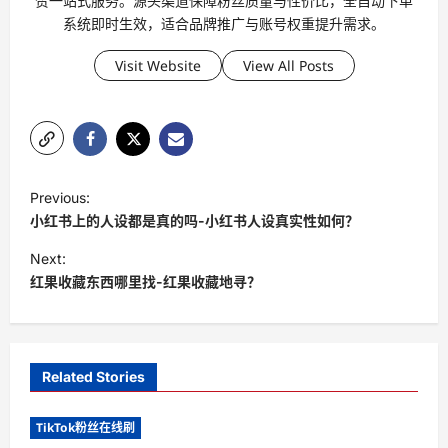
赞一站式服务。源头渠道保障粉丝质量与性价比，全自动下单
系统即时生效，适合品牌推广与账号权重提升需求。
Visit Website
View All Posts
P
Previous:
o
小红书上的人设都是真的吗-小红书人设真实性如何？
s
Next:
t
红果收藏东西哪里找-红果收藏地寻？
n
a
v
Related Stories
i
TikTok粉丝在线刷
g