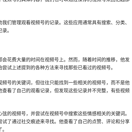
助我们管理观看视频号的记录。这些应用通常具有搜索、分类、
记录。
都会花费大量的时间在视频号上。然而，随着时间的推移，他发
始尝试上述提到的各种方法来寻找那些已看过的视频号。
视频号的关键词，但往往只能找到一些相关的视频号，而不是他
他查看了自己的观看记录，但发现这些记录并不完整，有些视频
心弦的视频号，并尝试在视频号中搜索这些情感相关的关键词。
尝试了通过社交痕迹来寻找。他查看了自己的点赞、评论和分享
了。