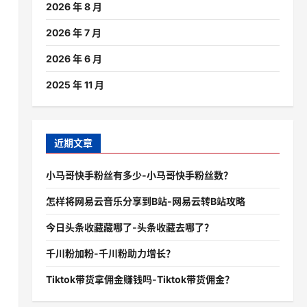
2026 年 8 月
2026 年 7 月
2026 年 6 月
2025 年 11 月
近期文章
小马哥快手粉丝有多少-小马哥快手粉丝数？
怎样将网易云音乐分享到B站-网易云转B站攻略
今日头条收藏藏哪了-头条收藏去哪了？
千川粉加粉-千川粉助力增长？
Tiktok带货拿佣金赚钱吗-Tiktok带货佣金？