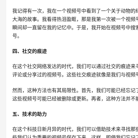
我记得有一次，我在一个视频号中看到了一个关于动物的
大海的故事。我看得热泪盈眶，那是我第一次被一个视频
瞬间却一直留在我的记忆中。于是，我开始在视频号中搜
号。
四、社交的痕迹
在这个社交网络发达的时代，我们可以通过社交的痕迹来
评论或分享过的视频号。这些社交痕迹就像是我们与视频
然而，这种方法也有其局限性。首先，我们可能已经忘记
这些视频号可能已经被删除或更新。再者，这种方法并不
五、技术的助力
在这个科技日新月异的时代，我们可以借助技术来寻找那
些我们认为重要的视频号保存下来。这样，即使我们忘记