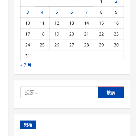
1
2
3
4
5
6
7
8
9
10
11
12
13
14
15
16
17
18
19
20
21
22
23
24
25
26
27
28
29
30
31
« 7 月
搜
索：
归档