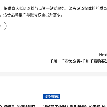
台，提供真人低价涨粉与点赞一站式服务。源头渠道保障粉丝质量
，适合品牌推广与账号权重提升需求。
s
Next
千川一千粉怎么买-千川千粉购买
视频号播放