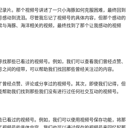
纪录片。那个视频号讲述了一只小海豚如何克服困难，最终回到
号感动到流泪。尽管我忘记了视频号的具体内容，但那个感动的
索与海豚、海洋相关的视频，最终找到了那个让我感动的视频
寻找那些已看过的视频号。例如，我们可以查看我们曾经点赞、
号之间的纽带，可以帮助我们找回那些曾经关注过的内容。
了曾经点赞、评论或分享过的视频号。其次，即使我们记得，但
能帮助我们找到那些我们没有进行过任何社交互动的视频号。
些已看过的视频号。例如，我们可以使用视频号保存功能，将那
了视频号的具体内容，我们也可以通过保存的视频号来回忆起那