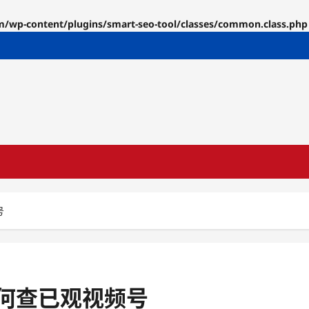
p-content/plugins/smart-seo-tool/classes/common.class.php
号
何查已观视频号