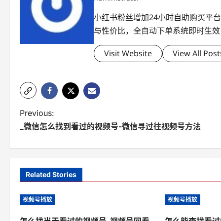
小红书粉丝增加24小时自助购买平
与性价比，全自动下单系统即时生效
Visit Website
View All Post
P
Previous:
_微信怎么找到看过的视频号-微信寻过往视频号方法
o
s
t
Related Stories
n
视频号播放
视频号播放
a