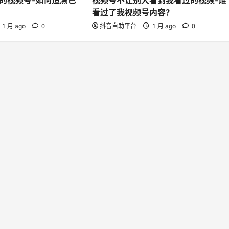
的视频号-如何追溯已
视频号不让别人看到我看过的视频-谁
看过了我视频号内容？
1 月 ago
0
抖音自助平台
1 月 ago
0