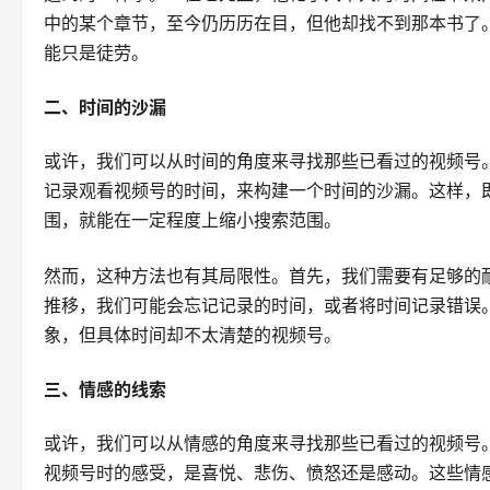
中的某个章节，至今仍历历在目，但他却找不到那本书了
能只是徒劳。
二、时间的沙漏
或许，我们可以从时间的角度来寻找那些已看过的视频号
记录观看视频号的时间，来构建一个时间的沙漏。这样，
围，就能在一定程度上缩小搜索范围。
然而，这种方法也有其局限性。首先，我们需要有足够的
推移，我们可能会忘记记录的时间，或者将时间记录错误
象，但具体时间却不太清楚的视频号。
三、情感的线索
或许，我们可以从情感的角度来寻找那些已看过的视频号
视频号时的感受，是喜悦、悲伤、愤怒还是感动。这些情