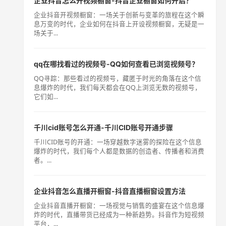
企业抖音怎么开视频橱窗-抖音企业橱窗如何开启？
企业抖音开视频橱窗：一场关于创新与变革的旅程在这个瞬
息万变的时代，企业如何在抖音上开设视频橱窗，无疑是一
场关于...
qq在哪找看过的视频号-QQ如何查看已浏览视频号？
QQ寻踪：那些看过的视频号，藏匿于时光的角落在这个信
息爆炸的时代，我们每天都会在QQ上浏览无数的视频号，
它们如...
千川cid账号怎么开通-千川CID账号开通步骤
千川CID账号的开通：一场穿越数字迷雾的探险在这个信息
爆炸的时代，我们每个人都是数据的创造者、传播者和消费
者。...
企业抖音怎么直播开橱窗-抖音直播橱窗设置方法
企业抖音直播开橱窗：一场视觉与销售的盛宴在这个信息爆
炸的时代，直播带货已经成为一种新趋势。抖音作为短视频
平台，...