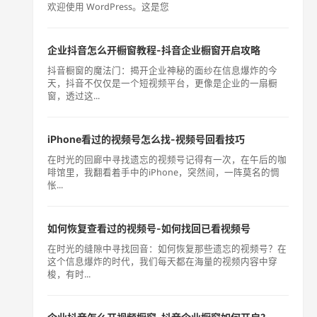
欢迎使用 WordPress。这是您
企业抖音怎么开橱窗教程-抖音企业橱窗开启攻略
抖音橱窗的魔法门：揭开企业神秘的面纱在信息爆炸的今
天，抖音不仅仅是一个短视频平台，更像是企业的一扇橱
窗，透过这...
iPhone看过的视频号怎么找-视频号回看技巧
在时光的回廊中寻找遗忘的视频号记得有一次，在午后的咖
啡馆里，我翻看着手中的iPhone，突然间，一阵莫名的惆
怅...
如何恢复查看过的视频号-如何找回已看视频号
在时光的缝隙中寻找回音：如何恢复那些遗忘的视频号？在
这个信息爆炸的时代，我们每天都在海量的视频内容中穿
梭，有时...