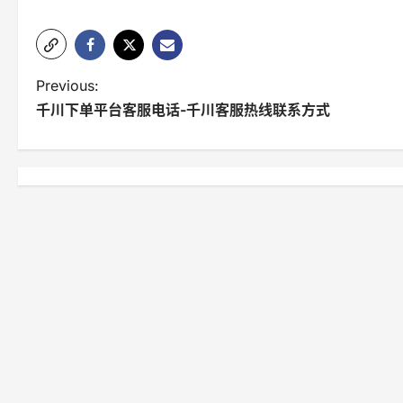
P
Previous:
千川下单平台客服电话-千川客服热线联系方式
o
s
t
n
a
v
i
g
a