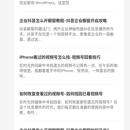
欢迎使用 WordPress。这是您
企业抖音怎么开橱窗教程-抖音企业橱窗开启攻略
抖音橱窗的魔法门：揭开企业神秘的面纱在信息爆炸的今
天，抖音不仅仅是一个短视频平台，更像是企业的一扇橱
窗，透过这...
iPhone看过的视频号怎么找-视频号回看技巧
在时光的回廊中寻找遗忘的视频号记得有一次，在午后的咖
啡馆里，我翻看着手中的iPhone，突然间，一阵莫名的惆
怅...
如何恢复查看过的视频号-如何找回已看视频号
在时光的缝隙中寻找回音：如何恢复那些遗忘的视频号？在
这个信息爆炸的时代，我们每天都在海量的视频内容中穿
梭，有时...