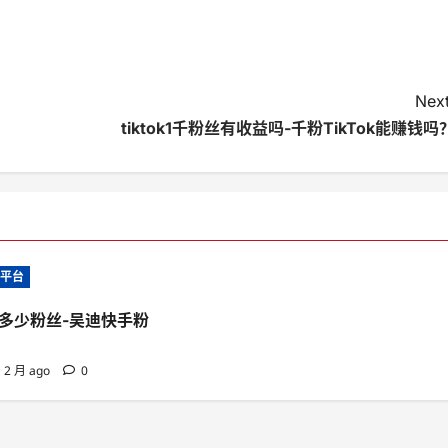
Next
tiktok1千粉丝有收益吗-千粉TikTok能赚钱吗
助平台
多少粉丝-吴迪快手粉
2 月 ago
0