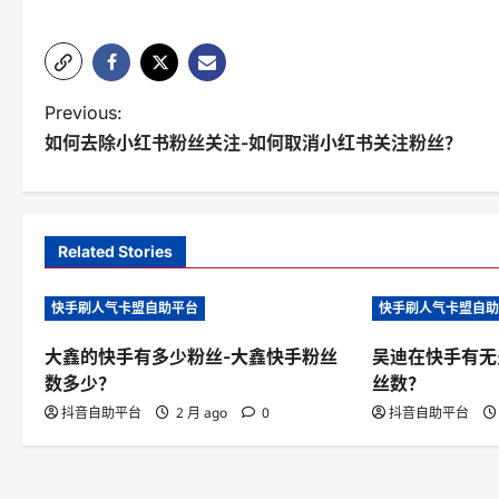
P
Previous:
如何去除小红书粉丝关注-如何取消小红书关注粉丝？
o
s
t
Related Stories
n
快手刷人气卡盟自助平台
快手刷人气卡盟自
a
v
大鑫的快手有多少粉丝-大鑫快手粉丝
吴迪在快手有无
数多少？
丝数？
i
抖音自助平台
2 月 ago
0
抖音自助平台
g
a