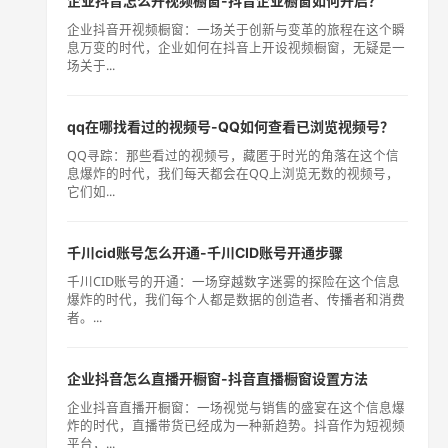
企业抖音怎么开视频橱窗-抖音企业橱窗如何开启？
企业抖音开视频橱窗：一场关于创新与变革的旅程在这个瞬
息万变的时代，企业如何在抖音上开设视频橱窗，无疑是一
场关于...
qq在哪找看过的视频号-QQ如何查看已浏览视频号？
QQ寻踪：那些看过的视频号，藏匿于时光的角落在这个信
息爆炸的时代，我们每天都会在QQ上浏览无数的视频号，
它们如...
千川cid账号怎么开通-千川CID账号开通步骤
千川CID账号的开通：一场穿越数字迷雾的探险在这个信息
爆炸的时代，我们每个人都是数据的创造者、传播者和消费
者。...
企业抖音怎么直播开橱窗-抖音直播橱窗设置方法
企业抖音直播开橱窗：一场视觉与销售的盛宴在这个信息爆
炸的时代，直播带货已经成为一种新趋势。抖音作为短视频
平台，...