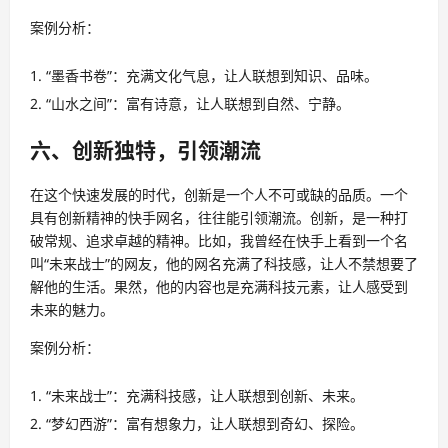
案例分析：
“墨香书卷”：充满文化气息，让人联想到知识、品味。
“山水之间”：富有诗意，让人联想到自然、宁静。
六、创新独特，引领潮流
在这个快速发展的时代，创新是一个人不可或缺的品质。一个
具有创新精神的快手网名，往往能引领潮流。创新，是一种打
破常规、追求卓越的精神。比如，我曾经在快手上看到一个名
叫“未来战士”的网友，他的网名充满了科技感，让人不禁想要了
解他的生活。果然，他的内容也是充满科技元素，让人感受到
未来的魅力。
案例分析：
“未来战士”：充满科技感，让人联想到创新、未来。
“梦幻西游”：富有想象力，让人联想到奇幻、探险。