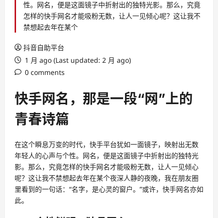
性。网名，便是这面镜子中折射出的独特光影。那么，究竟
怎样的快手网名才能吸粉无数，让人一见倾心呢？这让我不
禁想起去年在某个
抖音自助平台
1 月 ago (Last updated: 2 月 ago)
0 comments
快手网名，那是一段“网”上的
青春诗篇
在这个瞬息万变的时代，快手平台犹如一面镜子，映射出无数
年轻人的心声与个性。网名，便是这面镜子中折射出的独特光
影。那么，究竟怎样的快手网名才能吸粉无数，让人一见倾心
呢？这让我不禁想起去年在某个夜深人静的夜晚，我在朋友圈
里看到的一句话：“名字，是心灵的窗户。”或许，快手网名亦如
此。