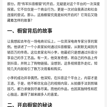
部分。而“伟军抖音橱窗”的开启，无疑是对这个平台的一次深度
探索。它不仅仅是一个商业行为，更是一次对自我表达和社会
连接的尝试。那么，这扇橱窗究竟是如何开启的？它背后又隐
藏着怎样的故事？
一、橱窗背后的故事
让我想起去年在一场电商论坛上，一位资深电商专家分享的案
例。他讲述了一个小卖家如何通过抖音橱窗，从默默无闻到月
销百万的传奇。这位卖家名叫小李，他最初只是想通过抖音分
享自己的手工艺品。有一天，他突发奇想，将自己的作品上传
到抖音，并附上了购物链接。没想到，这条视频意外走红，短
短几天内就吸引了数万次观看和购买。
小李的成功并非偶然。他深知，在抖音这个平台上，内容才是
王道。于是，他不断优化自己的视频内容，从拍摄手法到剪辑
技巧，都力求做到尽善尽美。而他的作品，也因其独特性和匠
心独运，赢得了越来越多人的喜爱。
二、开启橱窗的秘诀