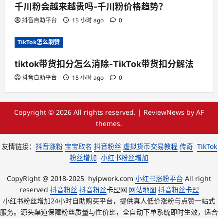
千川粉会越来越贵吗-千川粉价格趋势？
抖音自助平台
15 小时 ago
0
TikTok怎么刷赞
tiktok带货扣分怎么消除-TikTok带货扣分解法
抖音自助平台
15 小时 ago
0
Copyright © 2026 All rights reserved.
|
ReviewNews
by AF
themes.
友情链接：
抖音涨粉
宝宝取名
抖音粉丝
虚拟货币交易教程
传奇
TikTok
粉丝增加
小红书粉丝增加
CopyRight @ 2018-2025 hyipwork.com
小红书涨粉平台
All right
reserved
抖音粉丝
抖音粉丝
卡盟网
网站地图
抖音粉丝卡盟
小红书粉丝增加24小时自助购买平台，提供真人低价涨粉与点赞一站式
服务。源头渠道保障粉丝质量与性价比，全自动下单系统即时生效，适合