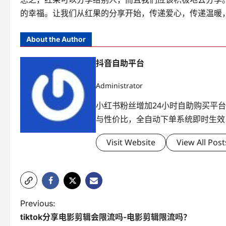
的幸福。让我们从红果的分享开始，传递爱心，传递温暖
About the Author
抖音自助平台
Administrator
小红书粉丝增加24小时自助购买平
与性价比，全自动下单系统即时生效
Visit Website
View All Post
P
Previous:
tiktok分享电影剪辑会限流吗-电影剪辑限流吗？
o