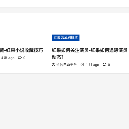
红果怎么刷粉丝
藏-红果小说收藏技巧
红果如何关注演员-红果如何追踪演员
动态？
4 周 ago
0
抖音自助平台
1 月 ago
0