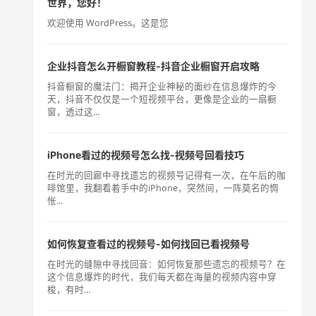
世界，您好！
欢迎使用 WordPress。这是您
企业抖音怎么开橱窗教程-抖音企业橱窗开启攻略
抖音橱窗的魔法门：揭开企业神秘的面纱在信息爆炸的今
天，抖音不仅仅是一个短视频平台，更像是企业的一扇橱
窗，透过这...
iPhone看过的视频号怎么找-视频号回看技巧
在时光的回廊中寻找遗忘的视频号记得有一次，在午后的咖
啡馆里，我翻看着手中的iPhone，突然间，一阵莫名的惆
怅...
如何恢复查看过的视频号-如何找回已看视频号
在时光的缝隙中寻找回音：如何恢复那些遗忘的视频号？在
这个信息爆炸的时代，我们每天都在海量的视频内容中穿
梭，有时...