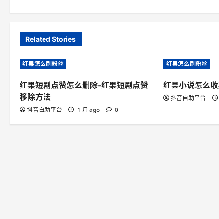
s
t
Related Stories
n
红果怎么刷粉丝
红果怎么刷粉丝
a
v
红果短剧点赞怎么删除-红果短剧点赞
红果小说怎么收
移除方法
抖音自助平台
i
抖音自助平台
1 月 ago
0
g
a
t
i
o
n