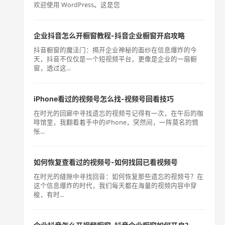
欢迎使用 WordPress。这是您
企业抖音怎么开橱窗教程-抖音企业橱窗开启攻略
抖音橱窗的魔法门：揭开企业神秘的面纱在信息爆炸的今
天，抖音不仅仅是一个短视频平台，更像是企业的一扇橱
窗，透过这...
iPhone看过的视频号怎么找-视频号回看技巧
在时光的回廊中寻找遗忘的视频号记得有一次，在午后的咖
啡馆里，我翻看着手中的iPhone，突然间，一阵莫名的惆
怅...
如何恢复查看过的视频号-如何找回已看视频号
在时光的缝隙中寻找回音：如何恢复那些遗忘的视频号？在
这个信息爆炸的时代，我们每天都在海量的视频内容中穿
梭，有时...