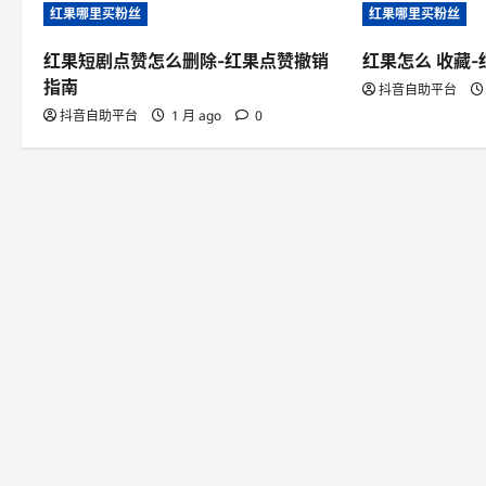
红果哪里买粉丝
红果哪里买粉丝
a
v
红果短剧点赞怎么删除-红果点赞撤销
红果怎么 收藏
指南
抖音自助平台
i
抖音自助平台
1 月 ago
0
g
a
t
i
o
n