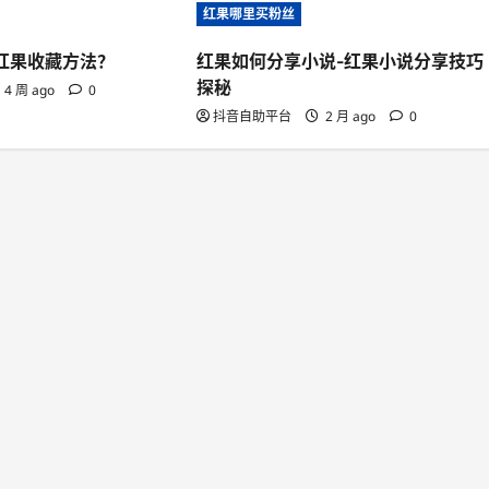
红果哪里买粉丝
-红果收藏方法？
红果如何分享小说-红果小说分享技巧
探秘
4 周 ago
0
抖音自助平台
2 月 ago
0