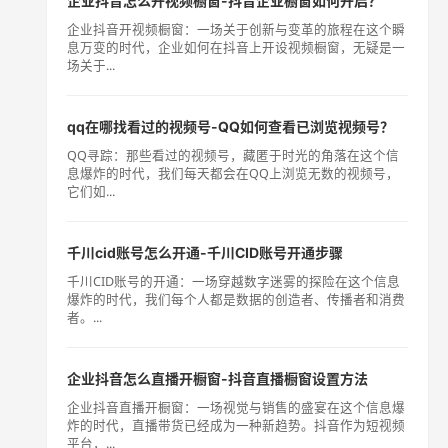
企业抖音怎么开视频橱窗-抖音企业橱窗如何开启？
企业抖音开视频橱窗：一场关于创新与变革的旅程在这个瞬
息万变的时代，企业如何在抖音上开设视频橱窗，无疑是一
场关于...
qq在哪找看过的视频号-QQ如何查看已浏览视频号？
QQ寻踪：那些看过的视频号，藏匿于时光的角落在这个信
息爆炸的时代，我们每天都会在QQ上浏览无数的视频号，
它们如...
千川cid账号怎么开通-千川CID账号开通步骤
千川CID账号的开通：一场穿越数字迷雾的探险在这个信息
爆炸的时代，我们每个人都是数据的创造者、传播者和消费
者。...
企业抖音怎么直播开橱窗-抖音直播橱窗设置方法
企业抖音直播开橱窗：一场视觉与销售的盛宴在这个信息爆
炸的时代，直播带货已经成为一种新趋势。抖音作为短视频
平台，...