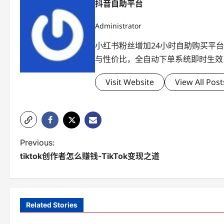
抖音自助平台
Administrator
小红书粉丝增加24小时自助购买平
与性价比，全自动下单系统即时生效
Visit Website
View All Post
P
Previous:
tiktok创作者怎么赚钱-TikTok变现之道
o
s
t
Related Stories
n