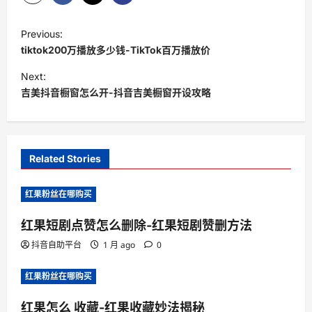
P
Previous:
o
tiktok200万播放多少钱-TikTok百万播放价
s
Next:
t
吉美抖音橱窗怎么开-抖音吉美橱窗开设攻略
n
a
v
Related Stories
i
红果粉丝在哪购买
g
a
红果短剧点赞怎么删除-红果短剧赞删方法
t
抖音自助平台
1 月 ago
0
i
红果粉丝在哪购买
o
n
红果怎么 收藏-红果收藏妙法揭秘