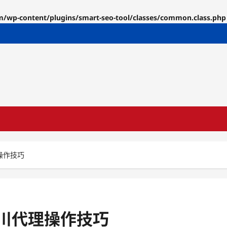
p-content/plugins/smart-seo-tool/classes/common.class.php
操作技巧
川代理操作技巧