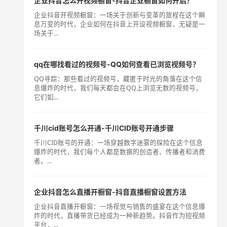
企业抖音怎么开视频橱窗-抖音企业橱窗如何开启？
企业抖音开视频橱窗：一场关于创新与变革的旅程在这个瞬
息万变的时代，企业如何在抖音上开设视频橱窗，无疑是一
场关于...
qq在哪找看过的视频号-QQ如何查看已浏览视频号？
QQ寻踪：那些看过的视频号，藏匿于时光的角落在这个信
息爆炸的时代，我们每天都会在QQ上浏览无数的视频号，
它们如...
千川cid账号怎么开通-千川CID账号开通步骤
千川CID账号的开通：一场穿越数字迷雾的探险在这个信息
爆炸的时代，我们每个人都是数据的创造者、传播者和消费
者。...
企业抖音怎么直播开橱窗-抖音直播橱窗设置方法
企业抖音直播开橱窗：一场视觉与销售的盛宴在这个信息爆
炸的时代，直播带货已经成为一种新趋势。抖音作为短视频
平台，...