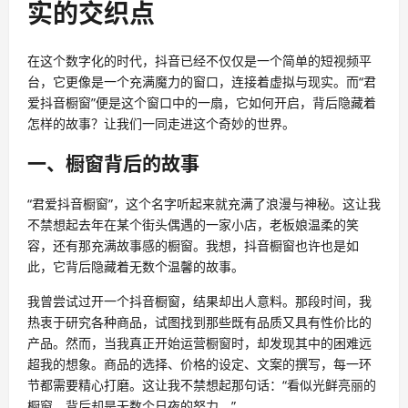
实的交织点
在这个数字化的时代，抖音已经不仅仅是一个简单的短视频平
台，它更像是一个充满魔力的窗口，连接着虚拟与现实。而“君
爱抖音橱窗”便是这个窗口中的一扇，它如何开启，背后隐藏着
怎样的故事？让我们一同走进这个奇妙的世界。
一、橱窗背后的故事
“君爱抖音橱窗”，这个名字听起来就充满了浪漫与神秘。这让我
不禁想起去年在某个街头偶遇的一家小店，老板娘温柔的笑
容，还有那充满故事感的橱窗。我想，抖音橱窗也许也是如
此，它背后隐藏着无数个温馨的故事。
我曾尝试过开一个抖音橱窗，结果却出人意料。那段时间，我
热衷于研究各种商品，试图找到那些既有品质又具有性价比的
产品。然而，当我真正开始运营橱窗时，却发现其中的困难远
超我的想象。商品的选择、价格的设定、文案的撰写，每一环
节都需要精心打磨。这让我不禁想起那句话：“看似光鲜亮丽的
橱窗，背后却是无数个日夜的努力。”