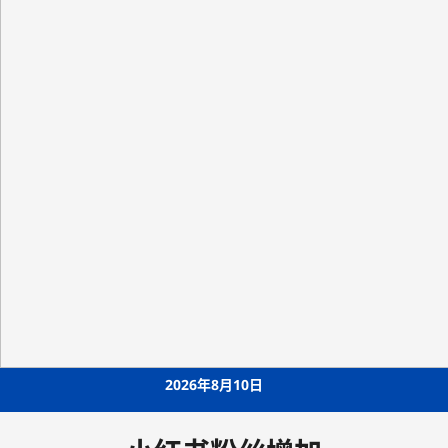
Skip
2026年8月10日
to
content