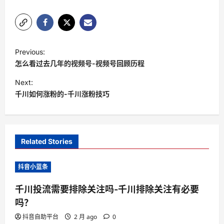
P
Previous:
o
怎么看过去几年的视频号-视频号回顾历程
s
Next:
t
千川如何涨粉的-千川涨粉技巧
n
a
v
Related Stories
i
抖音小蓝条
g
a
千川投流需要排除关注吗-千川排除关注有必要
t
吗？
i
抖音自助平台
2 月 ago
0