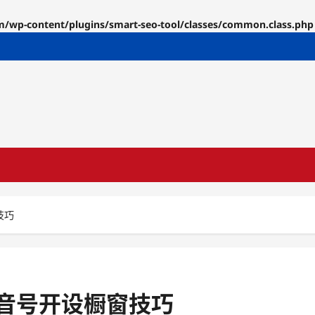
p-content/plugins/smart-seo-tool/classes/common.class.php
技巧
音号开设橱窗技巧