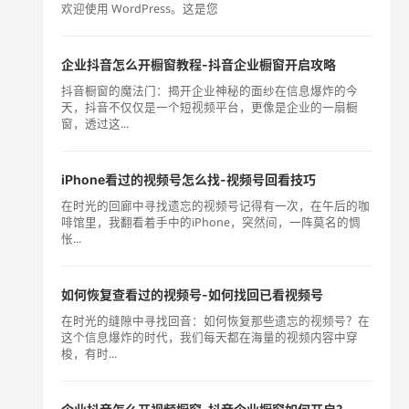
欢迎使用 WordPress。这是您
企业抖音怎么开橱窗教程-抖音企业橱窗开启攻略
抖音橱窗的魔法门：揭开企业神秘的面纱在信息爆炸的今
天，抖音不仅仅是一个短视频平台，更像是企业的一扇橱
窗，透过这...
iPhone看过的视频号怎么找-视频号回看技巧
在时光的回廊中寻找遗忘的视频号记得有一次，在午后的咖
啡馆里，我翻看着手中的iPhone，突然间，一阵莫名的惆
怅...
如何恢复查看过的视频号-如何找回已看视频号
在时光的缝隙中寻找回音：如何恢复那些遗忘的视频号？在
这个信息爆炸的时代，我们每天都在海量的视频内容中穿
梭，有时...