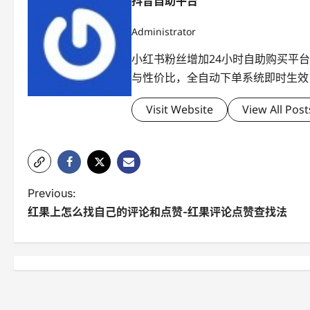
抖音自助平台
Administrator
小红书粉丝增加24小时自助购买平
与性价比，全自动下单系统即时生效
Visit Website
View All Post
P
Previous:
红果上怎么找自己的评论和点赞-红果评论点赞查找法
o
s
t
n