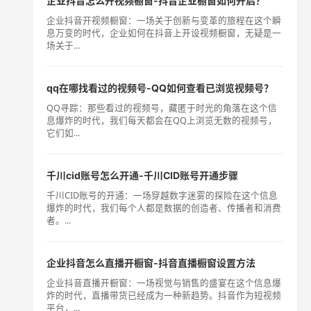
企业抖音怎么开视频橱窗-抖音企业橱窗如何开启？
企业抖音开视频橱窗：一场关于创新与变革的旅程在这个瞬
息万变的时代，企业如何在抖音上开设视频橱窗，无疑是一
场关于...
qq在哪找看过的视频号-QQ如何查看已浏览视频号？
QQ寻踪：那些看过的视频号，藏匿于时光的角落在这个信
息爆炸的时代，我们每天都会在QQ上浏览无数的视频号，
它们如...
千川cid账号怎么开通-千川CID账号开通步骤
千川CID账号的开通：一场穿越数字迷雾的探险在这个信息
爆炸的时代，我们每个人都是数据的创造者、传播者和消费
者。...
企业抖音怎么直播开橱窗-抖音直播橱窗设置方法
企业抖音直播开橱窗：一场视觉与销售的盛宴在这个信息爆
炸的时代，直播带货已经成为一种新趋势。抖音作为短视频
平台，...