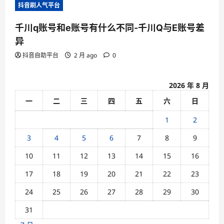
抖音刷人气平台
o
n
千川q账号和e账号有什么不同-千川Q与E账号差
异
抖音自助平台
2 月 ago
0
2026 年 8 月
一
二
三
四
五
六
日
1
2
3
4
5
6
7
8
9
10
11
12
13
14
15
16
17
18
19
20
21
22
23
24
25
26
27
28
29
30
31