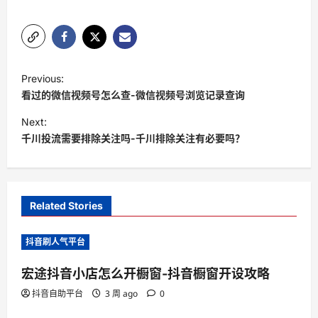
P
Previous:
o
看过的微信视频号怎么查-微信视频号浏览记录查询
s
Next:
t
千川投流需要排除关注吗-千川排除关注有必要吗？
n
a
v
Related Stories
i
抖音刷人气平台
g
a
宏途抖音小店怎么开橱窗-抖音橱窗开设攻略
t
抖音自助平台
3 周 ago
0
i