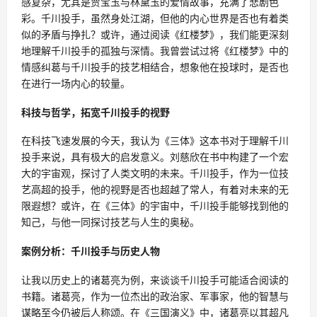
感复杂，尤其是贾宝玉与林黛玉的爱情故事，充满了悲剧色
彩。千川投手，虽然身处江湖，但他的内心世界是否也有着类
似的矛盾与挣扎？或许，通过阅读《红楼梦》，我们能更深刻
地理解千川投手的孤独与深情。我曾尝试过将《红楼梦》中的
情感纠葛与千川投手的技艺相结合，想象他在投球时，是否也
在进行一场内心的较量。
科技与哲学，拓宽千川投手的视野
在科技飞速发展的今天，我认为《三体》这本书对于理解千川
投手来说，具有极大的启发意义。刘慈欣在书中构建了一个宏
大的宇宙观，探讨了人类文明的未来。千川投手，作为一位技
艺高超的投手，他的视野是否也超越了常人，有着对未来的无
限遐想？或许，在《三体》的宇宙中，千川投手能够找到他的
知己，与他一同探讨技艺与人生的奥秘。
案例分析：千川投手与历史人物
让我以历史上的诸葛亮为例，来谈谈千川投手可能适合阅读的
书籍。诸葛亮，作为一位杰出的政治家、军事家，他的智慧与
谋略至今仍被后人称颂。在《三国演义》中，诸葛亮以其超凡