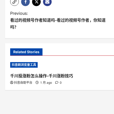
P
Previous:
看过的视频号作者知道吗-看过的视频号作者，你知道
o
吗？
s
t
n
Related Stories
a
抖音刷浏览量工具
v
千川投涨粉怎么操作-千川涨粉技巧
i
抖音自助平台
1 月 ago
0
g
a
t