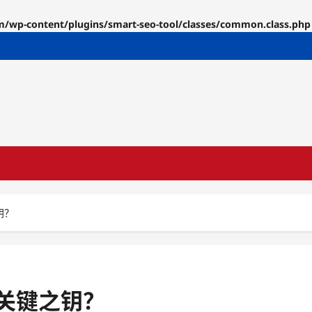
p-content/plugins/smart-seo-tool/classes/common.class.php
钥？
关键之钥？