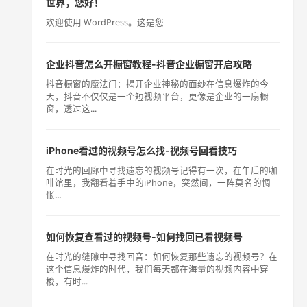
世界，您好！
欢迎使用 WordPress。这是您
企业抖音怎么开橱窗教程-抖音企业橱窗开启攻略
抖音橱窗的魔法门：揭开企业神秘的面纱在信息爆炸的今
天，抖音不仅仅是一个短视频平台，更像是企业的一扇橱
窗，透过这...
iPhone看过的视频号怎么找-视频号回看技巧
在时光的回廊中寻找遗忘的视频号记得有一次，在午后的咖
啡馆里，我翻看着手中的iPhone，突然间，一阵莫名的惆
怅...
如何恢复查看过的视频号-如何找回已看视频号
在时光的缝隙中寻找回音：如何恢复那些遗忘的视频号？在
这个信息爆炸的时代，我们每天都在海量的视频内容中穿
梭，有时...