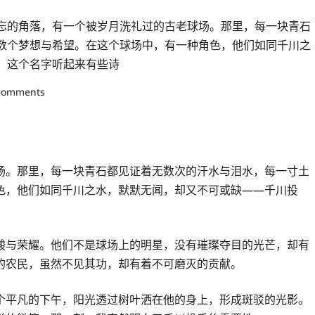
忘的角落，有一个被岁月洗礼过的古老球场。那里，每一块青石
数个梦想与希望。在这个球场中，有一种角色，他们如同千川之
，这个名字听起来有些诗
comments
场。那里，每一块青石都见证着无数次的汗水与泪水，每一寸土
色，他们如同千川之水，默默无闻，却又不可或缺——千川投
酸与荣耀。他们不是球场上的明星，没有璀璨夺目的光芒，却有
的农民，虽然不见其功，却有着不可磨灭的贡献。
个平凡的下午，阳光透过树叶洒在他的身上，形成斑驳的光影。