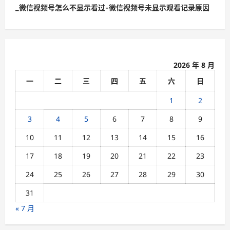
t
_微信视频号怎么不显示看过-微信视频号未显示观看记录原因
n
a
v
2026 年 8 月
i
一
二
三
四
五
六
日
g
a
1
2
t
3
4
5
6
7
8
9
i
10
11
12
13
14
15
16
o
17
18
19
20
21
22
23
n
24
25
26
27
28
29
30
31
« 7 月