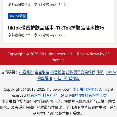
抖音自助平台
22 小时 ago
0
TikTok收藏
tiktok带货护肤品话术-TikTok护肤品话术技巧
抖音自助平台
22 小时 ago
0
Copyright © 2026 All rights reserved.
|
ReviewNews
by AF
themes.
友情链接：
抖音涨粉
宝宝取名
抖音粉丝
虚拟货币交易教程
传奇
TikTok
粉丝增加
小红书粉丝增加
CopyRight @ 2018-2025 hyipwork.com
小红书涨粉平台
All right
reserved
抖音粉丝
抖音粉丝
卡盟网
网站地图
抖音粉丝卡盟
小红书粉丝增加24小时自助购买平台，提供真人低价涨粉与点赞一站式
服务。源头渠道保障粉丝质量与性价比，全自动下单系统即时生效，适合
品牌推广与账号权重提升需求。