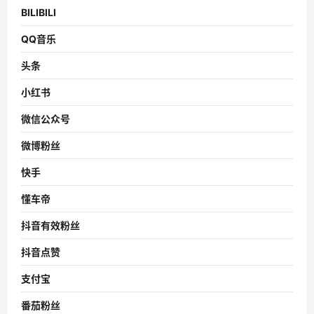
BILIBILI
QQ音乐
头条
小红书
微信公众号
微博粉丝
快手
懂车帝
抖音有效粉丝
抖音点赞
支付宝
番茄粉丝