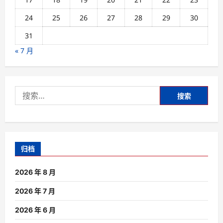
24
25
26
27
28
29
30
31
« 7 月
搜
索：
归档
2026 年 8 月
2026 年 7 月
2026 年 6 月