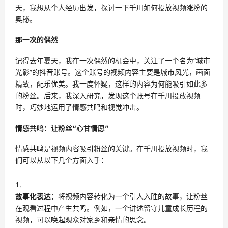
天，我想从个人经历出发，探讨一下千川如何投放视频涨粉的
奥秘。
那一次的偶然
记得去年夏天，我在一次偶然的机会中，关注了一个名为“城市
光影”的抖音账号。这个账号的视频内容主要是城市风光，画面
精致，配乐优美。我一度怀疑，这样的内容为何能吸引如此多
的粉丝。后来，我深入研究，发现这个账号在千川投放视频
时，巧妙地运用了情感共鸣和视觉冲击。
情感共鸣：让粉丝“心甘情愿”
情感共鸣是视频内容吸引粉丝的关键。在千川投放视频时，我
们可以从以下几个方面入手：
故事化表达
：将视频内容转化为一个引人入胜的故事，让粉丝
在观看过程中产生共鸣。例如，一个讲述留守儿童成长历程的
视频，可以唤起观众对家乡和亲情的思念。