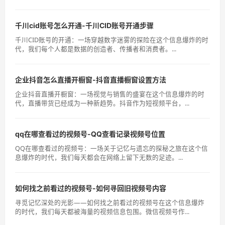
千川cid账号怎么开通-千川CID账号开通步骤
千川CID账号的开通：一场穿越数字迷雾的探险在这个信息爆炸的时
代，我们每个人都是数据的创造者、传播者和消费者。...
企业抖音怎么直播开橱窗-抖音直播橱窗设置方法
企业抖音直播开橱窗：一场视觉与销售的盛宴在这个信息爆炸的时
代，直播带货已经成为一种新趋势。抖音作为短视频平台，...
qq在哪查看过的视频号-QQ查看记录视频号位置
QQ在哪查看过的视频号：一场关于记忆与遗忘的探秘之旅在这个信
息爆炸的时代，我们每天都会在网络上留下无数的足迹。...
如何找之前看过的视频号-如何寻回旧视频号内容
寻觅记忆深处的光影——如何找之前看过的视频号在这个信息爆炸
的时代，我们每天都被海量的视频信息包围。微信视频号作...