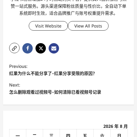
赞一站式服务。源头渠道保障粉丝质量与性价比，全自动下单
系统即时生效，适合品牌推广与账号权重提升需求。
Visit Website
View All Posts
P
Previous:
o
红果为什么不能分享了-红果分享受限的原因？
s
Next:
t
怎么删除观看过视频号-如何清除已看视频号记录
n
a
v
2026 年 8 月
i
一
二
三
四
五
六
日