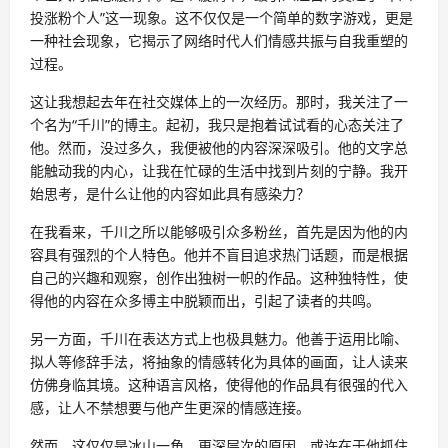
投涨粉个人”这一现象。这不仅仅是一个简单的数字游戏，更是
一种社会现象，它揭示了网络时代人们情感共振与自我重塑的
过程。
这让我想起去年在社交媒体上的一次经历。那时，我关注了一
个名为“千川”的博主。起初，我只是抱着试试看的心态关注了
他。然而，没过多久，我便被他的内容深深吸引。他的文字总
能触动我的内心，让我在忙碌的生活中找到片刻的宁静。我开
始思考，是什么让他的内容如此具有感染力？
在我看来，千川之所以能够吸引众多粉丝，首先是因为他的内
容具有强烈的个人特色。他并不盲目追求热门话题，而是根据
自己的兴趣和观察，创作出独树一帜的作品。这种独特性，使
得他的内容在众多博主中脱颖而出，引起了读者的共鸣。
另一方面，千川在表达方式上也极具魅力。他善于运用比喻、
拟人等修辞手法，将抽象的情感转化为具体的画面，让人读来
仿佛身临其境。这种语言风格，使得他的作品具有很强的代入
感，让人不禁想要与他产生更深的情感连接。
然而，这仅仅是冰山一角。更深层次的原因，或许在于他抓住