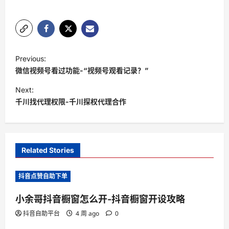
P
Previous:
o
微信视频号看过功能-“视频号观看记录？”
s
Next:
t
千川找代理权限-千川探权代理合作
n
a
v
Related Stories
i
抖音点赞自助下单
g
a
小余哥抖音橱窗怎么开-抖音橱窗开设攻略
t
抖音自助平台
4 周 ago
0
i